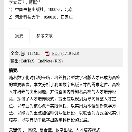
1）
2）
李立云
, 蒋挺
1）中国书籍出版社，100073，北京
2）河北科技大学，050018，石家庄
摘要
参考文献
全文:
HTML
PDF
(1719 KB)
输出:
BibTeX
|
EndNote
(RIS)
摘要:
随着数字化时代的来临，培养复合型数字出版人才已成为高校
的重要职责。本文分析了我国数字出版人才的需求定位、高校
人才培养的突出问题，并借鉴国内外知名高校的人才培养经
验，探讨了人才培养模式，提出应以规划为导向调整人才定
位、以专业为核心改革实践课程、以实用为本位创新教学方
法、以能力为重点加强师资队伍建设、以联合为方式强化实训
培养，以期有助于数字出版学科建设的发展。
关键词
：
高校
,
复合型
,
数字出版
,
人才培养模式