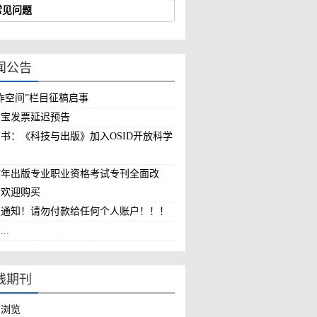
常见问题
闻公告
作空间”栏目征稿启事
付宝发票延迟预告
书：《科技与出版》加入OSID开放科学
划
17年出版专业职业资格考试专刊全面改
，欢迎购买
急通知！请勿付款给任何个人账户！！！
..
线期刊
刊浏览