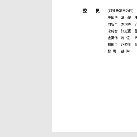
委 员
(以姓氏笔画为序)
于国华
马小泉
向安全
刘增胜
宋纯智
张延扬
金英伟
周 谊
胡国臣
赵晓明
黎 雪
薛 陶