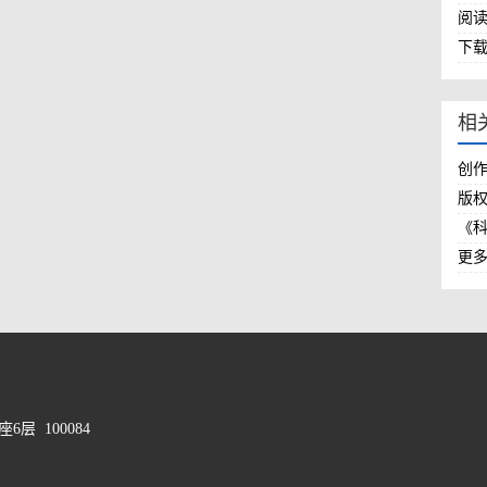
阅
下
相
创
版
《
更多.
 100084