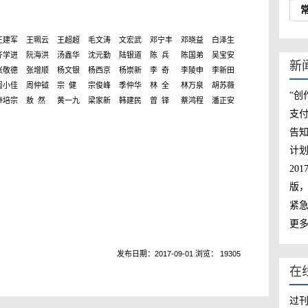
王建军
王珮云
王超超
毛文涛
文宏武
邓宁丰
邓晓益
白泽生
齐学进
阮海洪
汤鑫华
沈元勤
陆银道
陈 兵
陈国弟
吴宝安
新
张敬德
张增顺
杨文银
杨西京
杨崇新
李 奇
李陵申
李新田
周小佳
周仲钺
宗 健
宗俊峰
季仲华
林 全
林万泉
胡苏薇
“创
俸培宗
敖 然
黄一九
梁家新
韩建民
曾 铎
蔡鸿程
潘正安
支
告知
计
20
版
紧
更多.
发布日期：2017-09-01 浏览： 19305
在
过